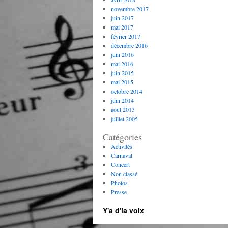
novembre 2017
juin 2017
mai 2017
février 2017
décembre 2016
juin 2016
mai 2016
juin 2015
mai 2015
octobre 2014
juin 2014
août 2013
juillet 2005
Catégories
Activités
Carnaval
Concert
Non classé
Photos
Presse
Y'a d'la voix