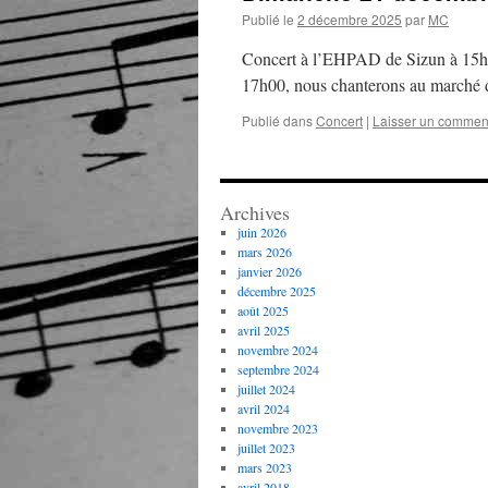
Publié le
2 décembre 2025
par
MC
Concert à l’EHPAD de Sizun à 15h00
17h00, nous chanterons au marché 
Publié dans
Concert
|
Laisser un commen
Archives
juin 2026
mars 2026
janvier 2026
décembre 2025
août 2025
avril 2025
novembre 2024
septembre 2024
juillet 2024
avril 2024
novembre 2023
juillet 2023
mars 2023
avril 2018