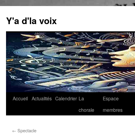
Aller
au
Y'a d'la voix
contenu
Accueil
Actualités
Calendrier
La
Espace
chorale
membres
←
Spectacle