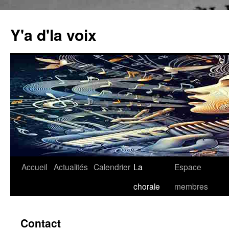
Aller
au
Y'a d'la voix
contenu
Accueil
Actualités
Calendrier
La
Espace
chorale
membres
Contact