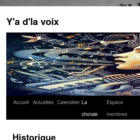
Aller
au
Y'a d'la voix
contenu
Accueil
Actualités
Calendrier
La
Espace
chorale
membres
Historique