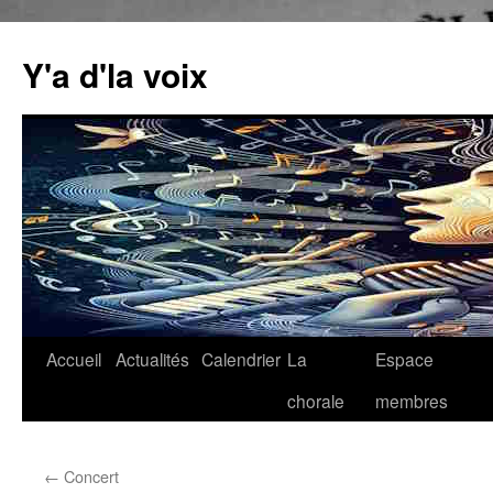
Aller
au
Y'a d'la voix
contenu
Accueil
Actualités
Calendrier
La
Espace
chorale
membres
←
Concert