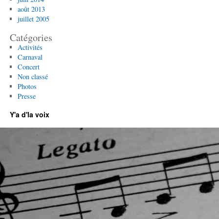
août 2013
juillet 2005
Catégories
Activités
Carnaval
Concert
Non classé
Photos
Presse
Y'a d'la voix