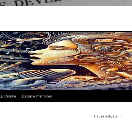
La chorale
Espace membres
Pause estivale
→