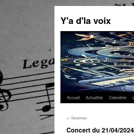
Aller
au
Y'a d'la voix
contenu
Accueil
Actualités
Calendrier
←
Vacances
Concert du 21/04/2024