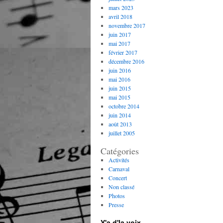
mars 2023
avril 2018
novembre 2017
juin 2017
mai 2017
février 2017
décembre 2016
juin 2016
mai 2016
juin 2015
mai 2015
octobre 2014
juin 2014
août 2013
juillet 2005
Catégories
Activités
Carnaval
Concert
Non classé
Photos
Presse
Y'a d'la voix