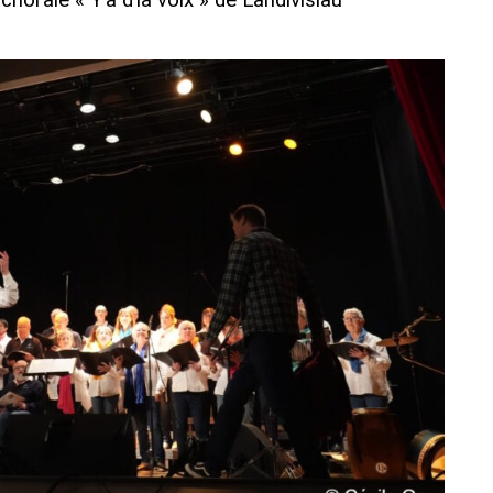
chorale « Y’a d’la voix » de Landivisiau