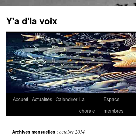
Aller
au
Y'a d'la voix
contenu
Accueil
Actualités
Calendrier
La
Espace
chorale
membres
octobre 2014
Archives mensuelles :