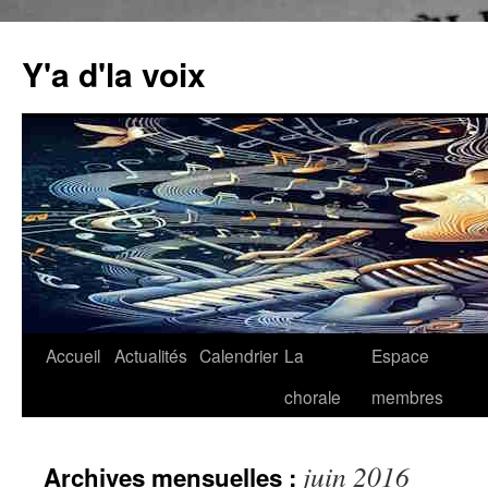
Aller
au
Y'a d'la voix
contenu
Accueil
Actualités
Calendrier
La
Espace
chorale
membres
juin 2016
Archives mensuelles :