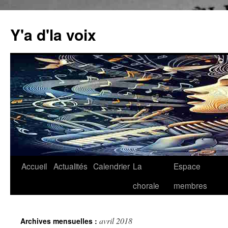
Aller
au
Y'a d'la voix
contenu
Accueil
Actualités
Calendrier
La
Espace
chorale
membres
avril 2018
Archives mensuelles :