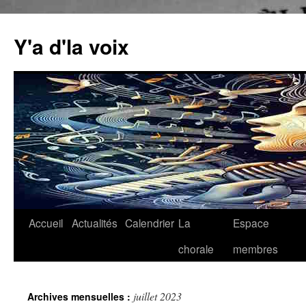
Aller
au
Y'a d'la voix
contenu
Accueil
Actualités
Calendrier
La
Espace
chorale
membres
juillet 2023
Archives mensuelles :