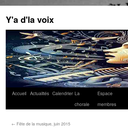
Aller
au
Y'a d'la voix
contenu
Accueil
Actualités
Calendrier
La
Espace
chorale
membres
←
Fête de la musique, juin 2015