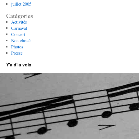
juillet 2005
Catégories
Activités
Carnaval
Concert
Non classé
Photos
Presse
Y'a d'la voix